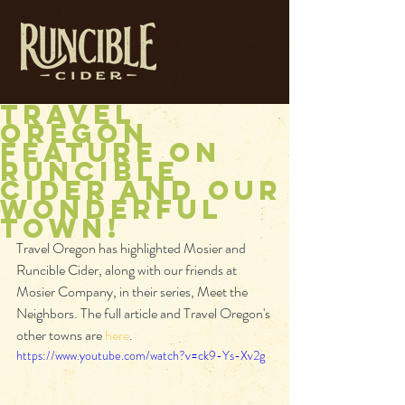
Travel
Oregon
Feature on
Runcible
Cider and our
Wonderful
Town!
Travel Oregon has highlighted Mosier and 
Runcible Cider, along with our friends at 
Mosier Company, in their series, Meet the 
Neighbors. The full article and Travel Oregon's 
other towns are 
here
.
https://www.youtube.com/watch?v=ck9-Ys-Xv2g