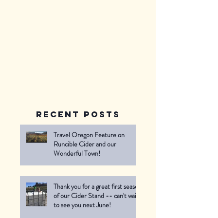
Recent Posts
Travel Oregon Feature on
Runcible Cider and our
Wonderful Town!
Thank you for a great first season
of our Cider Stand -- can't wait
to see you next June!